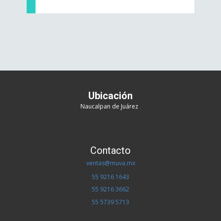
Ubicación
Naucalpan de Juárez
Contacto
ventas@muva.mx
55 9216 1643
55 9216 366
2
55 5739 5713